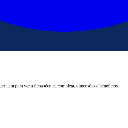
er item para ver a ficha técnica completa, dimensões e benefícios.
3
6
1
1